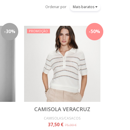
Ordenar por
Mais baratos
-
30
%
-
50
%
PROMOÇÃO
CAMISOLA VERACRUZ
CAMISOLAS/CASACOS
37,50 €
75,00 €