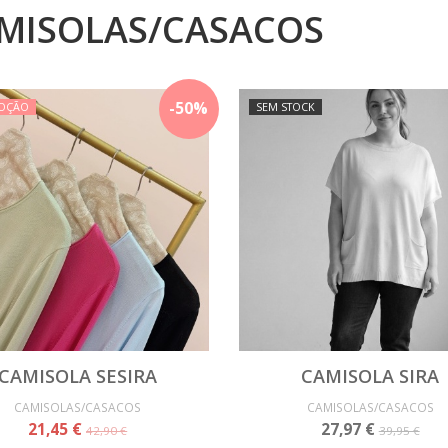
MISOLAS/CASACOS
-
50
%
OÇÃO
SEM STOCK
CAMISOLA SESIRA
CAMISOLA SIRA
CAMISOLAS/CASACOS
CAMISOLAS/CASACOS
21,45 €
27,97 €
42,90 €
39,95 €