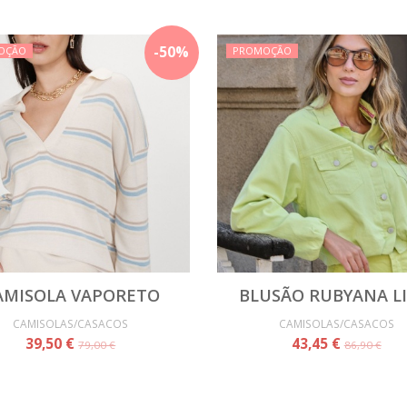
-
50
%
OÇÃO
PROMOÇÃO
AMISOLA VAPORETO
BLUSÃO RUBYANA L
CAMISOLAS/CASACOS
CAMISOLAS/CASACOS
39,50 €
43,45 €
79,00 €
86,90 €