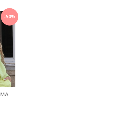
-
50
%
IMA