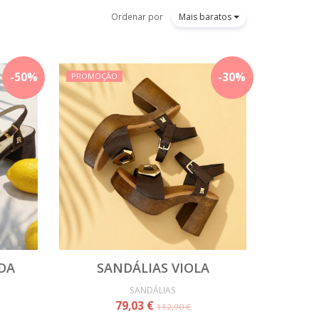
Ordenar por
Mais baratos
-
50
%
-
30
%
PROMOÇÃO
DA
SANDÁLIAS VIOLA
SANDÁLIAS
79,03 €
112,90 €