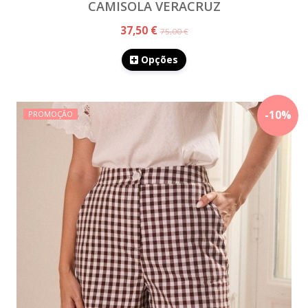
CAMISOLA VERACRUZ
37,50 €
75,00 €
Opções
-
10
%
PROMOÇÃO