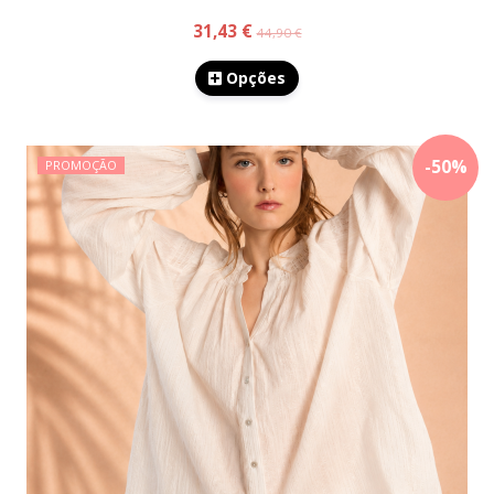
31,43 €
44,90 €
Opções
-
50
%
PROMOÇÃO