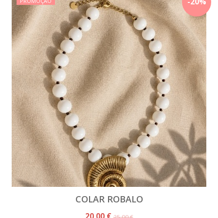
-
20
%
PROMOÇÃO
COLAR ROBALO
20,00 €
25,00 €