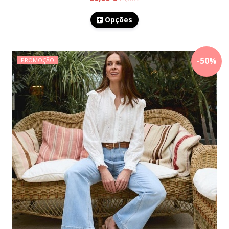
Opções
-
50
%
PROMOÇÃO