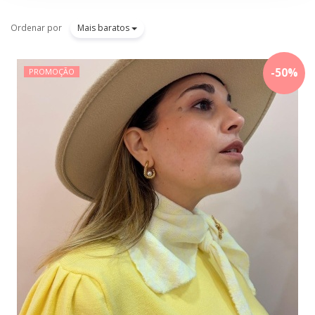
Ordenar por
Mais baratos
-
50
%
PROMOÇÃO