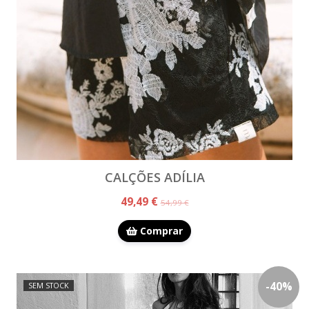
CALÇÕES ADÍLIA
49,49 €
54,99 €
Comprar
-
40
%
SEM STOCK