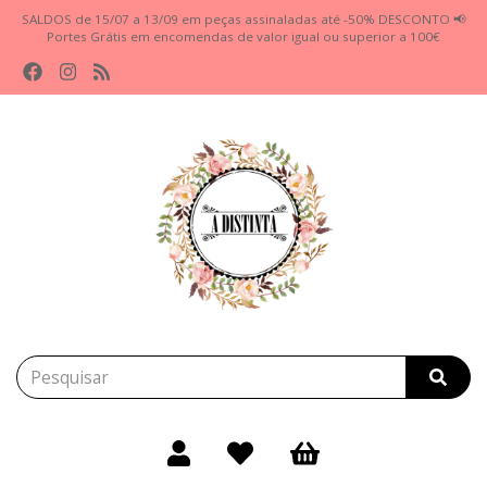
SALDOS de 15/07 a 13/09 em peças assinaladas até -50% DESCONTO 📢
Portes Grátis em encomendas de valor igual ou superior a 100€