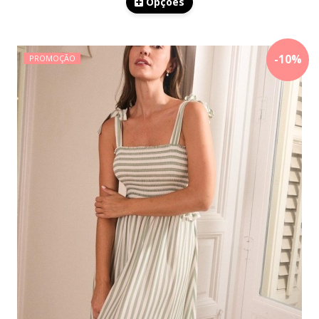
Opções
-
10
%
PROMOÇÃO