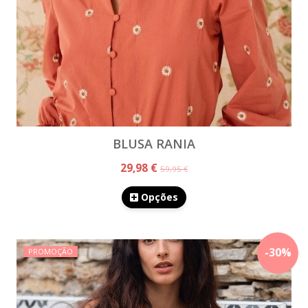
BLUSA RANIA
29,98 €
59,95 €
Opções
-
30
%
PROMOÇÃO