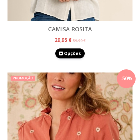
CAMISA ROSITA
29,95 €
59,90 €
Opções
-
50
%
PROMOÇÃO